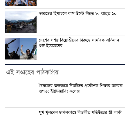
ভারতের হিমাচলে বাস উল্টে নিহত ৮, আহত ১০
দেশের সশস্ত্র বিদ্রোহীদের বিরুদ্ধে সামরিক অভিযান
শুরু ইয়েমেনের
এই সপ্তাহের পাঠকপ্রিয়
বৈষম্যের অন্ধকারে নিমজ্জিত প্রকৌশল শিক্ষার আরেক
জগত: ইঞ্জিনিয়ারিং কলেজ
মুখ খুললেন ছাগলকাণ্ডে বিতর্কিত মতিউরের স্ত্রী লাকী