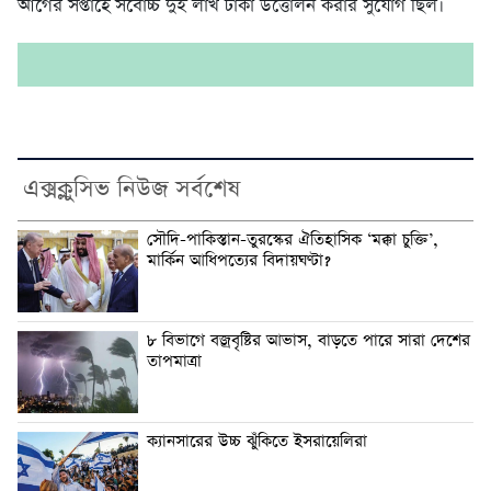
আগের সপ্তাহে সর্বোচ্চ দুই লাখ টাকা উত্তোলন করার সুযোগ ছিল।
এক্সক্লুসিভ নিউজ সর্বশেষ
সৌদি-পাকিস্তান-তুরস্কের ঐতিহাসিক ‘মক্কা চুক্তি’,
মার্কিন আধিপত্যের বিদায়ঘণ্টা?
৮ বিভাগে বজ্রবৃষ্টির আভাস, বাড়তে পারে সারা দেশের
তাপমাত্রা
ক্যানসারের উচ্চ ঝুঁকিতে ইসরায়েলিরা