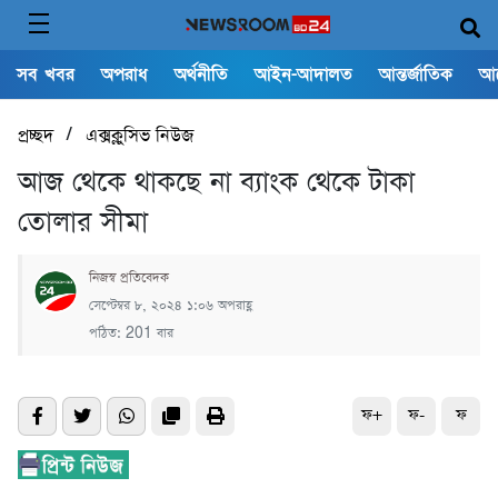
সব খবর
অপরাধ
অর্থনীতি
আইন-আদালত
আন্তর্জাতিক
আ
/
প্রচ্ছদ
এক্সক্লুসিভ নিউজ
আজ থেকে থাকছে না ব্যাংক থেকে টাকা
তোলার সীমা
নিজস্ব প্রতিবেদক
সেপ্টেম্বর ৮, ২০২৪ ১:০৬ অপরাহ্ণ
পঠিত: 201 বার
ফ+
ফ-
ফ