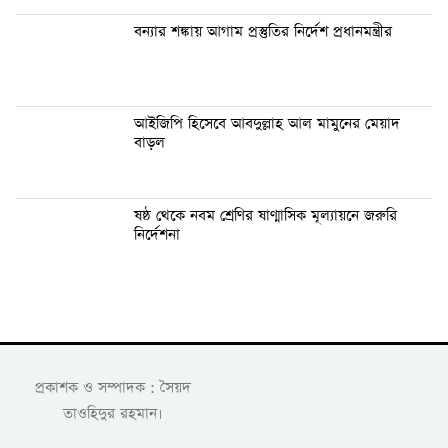
বন্যার শঙ্কায় আগাম প্রস্তুতির নির্দেশ প্রধানমন্ত্রীর
আইজিপি হিসেবে আবদুল্লাহ আল মামুনের মেয়াদ
বাড়ল
ষষ্ঠ থেকে নবম শ্রেণির ষাণ্মাসিক মূল্যায়নে জরুরি
নির্দেশনা
প্রকাশক ও সম্পাদক : সৈয়দ
তাওহিদুর রহমান।