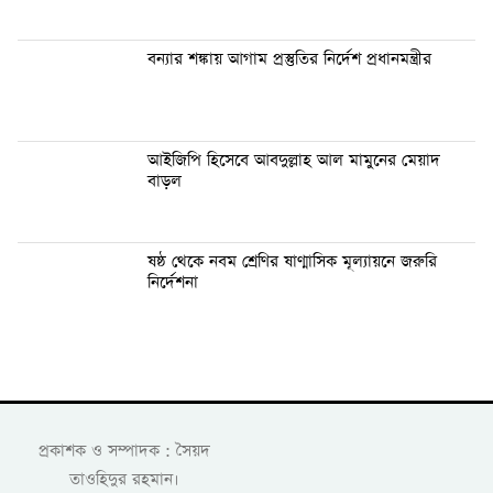
বন্যার শঙ্কায় আগাম প্রস্তুতির নির্দেশ প্রধানমন্ত্রীর
আইজিপি হিসেবে আবদুল্লাহ আল মামুনের মেয়াদ
বাড়ল
ষষ্ঠ থেকে নবম শ্রেণির ষাণ্মাসিক মূল্যায়নে জরুরি
নির্দেশনা
প্রকাশক ও সম্পাদক : সৈয়দ
তাওহিদুর রহমান।