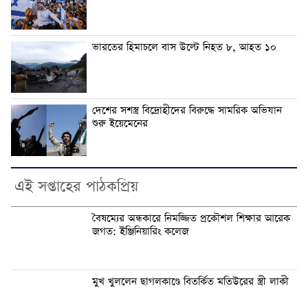
ভারতের হিমাচলে বাস উল্টে নিহত ৮, আহত ১০
দেশের সশস্ত্র বিদ্রোহীদের বিরুদ্ধে সামরিক অভিযান
শুরু ইয়েমেনের
এই সপ্তাহের পাঠকপ্রিয়
বৈষম্যের অন্ধকারে নিমজ্জিত প্রকৌশল শিক্ষার আরেক
জগত: ইঞ্জিনিয়ারিং কলেজ
মুখ খুললেন ছাগলকাণ্ডে বিতর্কিত মতিউরের স্ত্রী লাকী