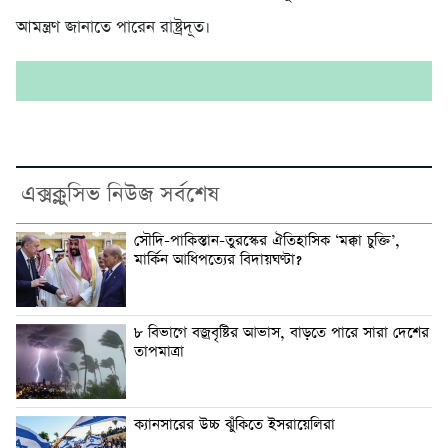
আমন্ত্রণ জানাতে পারেন রাষ্ট্রদূত।
এক্সক্লুসিভ নিউজ সর্বশেষ
সৌদি-পাকিস্তান-তুরস্কের ঐতিহাসিক ‘মক্কা চুক্তি’,
মার্কিন আধিপত্যের বিদায়ঘণ্টা?
৮ বিভাগে বজ্রবৃষ্টির আভাস, বাড়তে পারে সারা দেশের
তাপমাত্রা
ক্যানসারের উচ্চ ঝুঁকিতে ইসরায়েলিরা