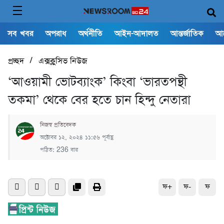
সব খবর
অপরাধ
অর্থনীতি
আইন-আদালত
আন্তর্জাতিক
আ
/
প্রচ্ছদ
এক্সক্লুসিভ নিউজ
‘আওয়ামী ভোটব্যাংক’ কিংবা ‘ভারতপন্থী
তকমা’ থেকে বের হতে চান হিন্দু নেতারা
নিজস্ব প্রতিবেদক
অক্টোবর ১২, ২০২৪ ১১:৫৬ পূর্বাহ্ণ
পঠিত: 236 বার
ফ+
ফ-
ফ