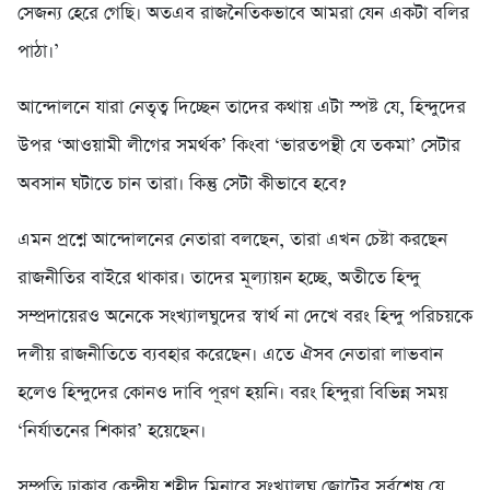
সেজন্য হেরে গেছি। অতএব রাজনৈতিকভাবে আমরা যেন একটা বলির
পাঠা।’
আন্দোলনে যারা নেতৃত্ব দিচ্ছেন তাদের কথায় এটা স্পষ্ট যে, হিন্দুদের
উপর ‘আওয়ামী লীগের সমর্থক’ কিংবা ‘ভারতপন্থী যে তকমা’ সেটার
অবসান ঘটাতে চান তারা। কিন্তু সেটা কীভাবে হবে?
এমন প্রশ্নে আন্দোলনের নেতারা বলছেন, তারা এখন চেষ্টা করছেন
রাজনীতির বাইরে থাকার। তাদের মূল্যায়ন হচ্ছে, অতীতে হিন্দু
সম্প্রদায়েরও অনেকে সংখ্যালঘুদের স্বার্থ না দেখে বরং হিন্দু পরিচয়কে
দলীয় রাজনীতিতে ব্যবহার করেছেন। এতে ঐসব নেতারা লাভবান
হলেও হিন্দুদের কোনও দাবি পূরণ হয়নি। বরং হিন্দুরা বিভিন্ন সময়
‘নির্যাতনের শিকার’ হয়েছেন।
সম্প্রতি ঢাকার কেন্দ্রীয় শহীদ মিনারে সংখ্যালঘু জোটের সর্বশেষ যে