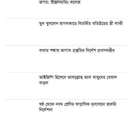
জগত: ইঞ্জিনিয়ারিং কলেজ
মুখ খুললেন ছাগলকাণ্ডে বিতর্কিত মতিউরের স্ত্রী লাকী
বন্যার শঙ্কায় আগাম প্রস্তুতির নির্দেশ প্রধানমন্ত্রীর
আইজিপি হিসেবে আবদুল্লাহ আল মামুনের মেয়াদ
বাড়ল
ষষ্ঠ থেকে নবম শ্রেণির ষাণ্মাসিক মূল্যায়নে জরুরি
নির্দেশনা