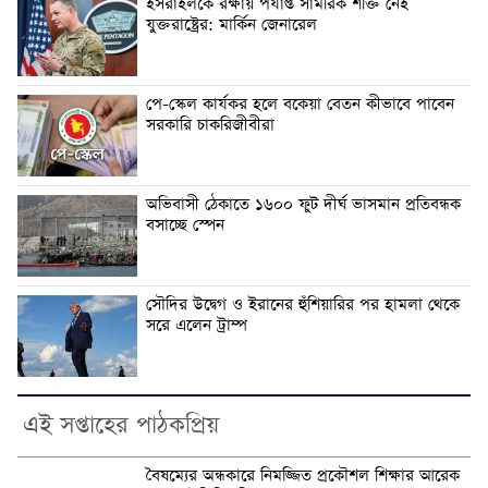
ইসরাইলকে রক্ষায় পর্যাপ্ত সামরিক শক্তি নেই
যুক্তরাষ্ট্রের: মার্কিন জেনারেল
পে-স্কেল কার্যকর হলে বকেয়া বেতন কীভাবে পাবেন
সরকারি চাকরিজীবীরা
অভিবাসী ঠেকাতে ১৬০০ ফুট দীর্ঘ ভাসমান প্রতিবন্ধক
বসাচ্ছে স্পেন
সৌদির উদ্বেগ ও ইরানের হুঁশিয়ারির পর হামলা থেকে
সরে এলেন ট্রাম্প
এই সপ্তাহের পাঠকপ্রিয়
বৈষম্যের অন্ধকারে নিমজ্জিত প্রকৌশল শিক্ষার আরেক