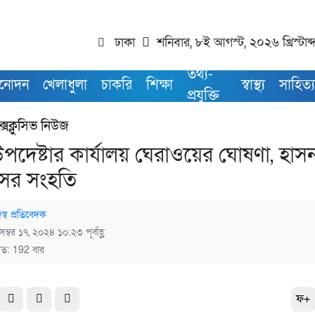
ঢাকা
শনিবার, ৮ই আগস্ট, ২০২৬ খ্রিস্টাব
তথ্য-
িনোদন
খেলাধুলা
চাকরি
শিক্ষা
স্বাস্থ্য
সাহিত্
প্রযুক্তি
্সক্লুসিভ নিউজ
দেষ্টার কার্যালয় ঘেরাওয়ের ঘোষণা, হাস
সের সংহতি
স্ব প্রতিবেদক
েম্বর ১৭, ২০২৪ ১০:২৩ পূর্বাহ্ণ
িত: 192 বার
ফ+