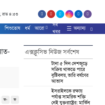
্দ, রাত ৪:৫৩
সব
য
শিশুতোষ
ধর্ম
আরো
অন্যান্য
খবর
নাত-
এক্সক্লুসিভ নিউজ সর্বশেষ
টানা ৫ দিন দেশজুড়ে
সক্রিয় থাকতে পারে
বৃষ্টিবলয়, ভারি বর্ষণের
আভাস
ইসরাইলকে রক্ষায়
পর্যাপ্ত সামরিক শক্তি
ফ-
ফ
নেই যুক্তরাষ্ট্রের: মার্কিন