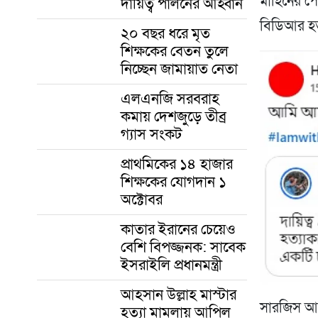
মাহিনের প
দায়িত্ব পালনের আহ্বান
বিডিআর হত্
২০ বছর ধরে মৃত
শিক্ষকের বেতন তুলে
নিচ্ছেন জামায়াত নেতা
এলএনজি সরবরাহ
কমায় দেশজুড়ে তীব্র
গ্যাস সংকট
প্রাথমিকের ১৪ হাজার
শিক্ষকের যোগদান ১
অক্টোবর
কাতার ইরানের চেয়েও
বেশি বিপজ্জনক: সাবেক
ইসরাইলি প্রধানমন্ত্রী
আহসান উল্লাহ মাস্টার
সারজিস আল
হত্যা মামলায় আপিল