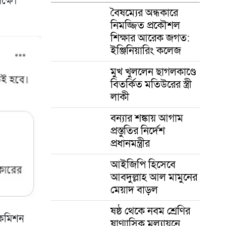
ক্ষে।
বৈষম্যের অন্ধকারে
নিমজ্জিত প্রকৌশল
শিক্ষার আরেক জগত:
ইঞ্জিনিয়ারিং কলেজ
মুখ খুললেন ছাগলকাণ্ডে
বিতর্কিত মতিউরের স্ত্রী
লাকী
বন্যার শঙ্কায় আগাম
প্রস্তুতির নির্দেশ
প্রধানমন্ত্রীর
আইজিপি হিসেবে
আবদুল্লাহ আল মামুনের
মেয়াদ বাড়ল
ষষ্ঠ থেকে নবম শ্রেণির
 কমিশন
ষাণ্মাসিক মূল্যায়নে