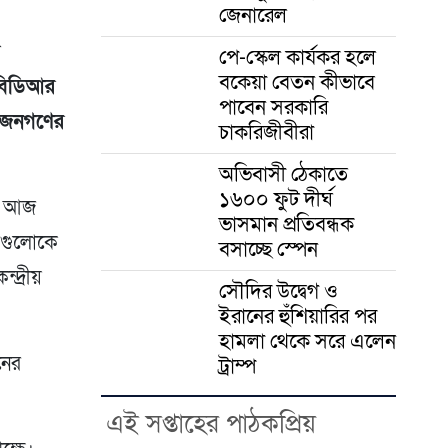
জেনারেল
ন
পে-স্কেল কার্যকর হলে
বকেয়া বেতন কীভাবে
 বিডিআর
পাবেন সরকারি
র জনগণের
চাকরিজীবীরা
।
অভিবাসী ঠেকাতে
১৬০০ ফুট দীর্ঘ
ী, আজ
ভাসমান প্রতিবন্ধক
ারগুলোকে
বসাচ্ছে স্পেন
্দ্রীয়
সৌদির উদ্বেগ ও
ইরানের হুঁশিয়ারির পর
হামলা থেকে সরে এলেন
নের
ট্রাম্প
এই সপ্তাহের পাঠকপ্রিয়