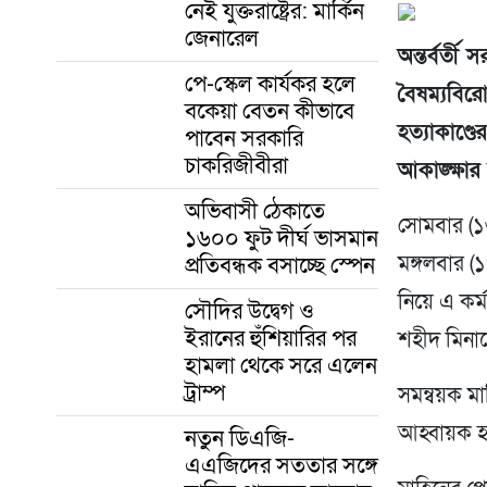
নেই যুক্তরাষ্ট্রের: মার্কিন
জেনারেল
অন্তর্বর্
পে-স্কেল কার্যকর হলে
বৈষম্যবির
বকেয়া বেতন কীভাবে
হত্যাকাণ্
পাবেন সরকারি
চাকরিজীবীরা
আকাঙ্ক্ষা
অভিবাসী ঠেকাতে
সোমবার (১৬
১৬০০ ফুট দীর্ঘ ভাসমান
প্রতিবন্ধক বসাচ্ছে স্পেন
মঙ্গলবার (
নিয়ে এ কর্
সৌদির উদ্বেগ ও
ইরানের হুঁশিয়ারির পর
শহীদ মিনা
হামলা থেকে সরে এলেন
ট্রাম্প
সমন্বয়ক মা
আহ্বায়ক হ
নতুন ডিএজি-
এএজিদের সততার সঙ্গে