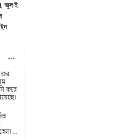
, ‘জুলাই
র
আইন