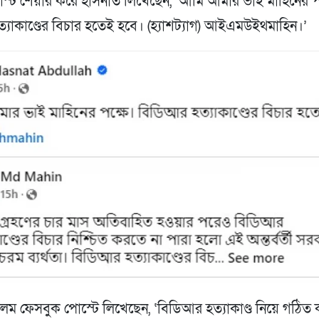
োস্ট শেয়ার করে হাসনাত লিখেছেন, ‘আমি আমার ভাই মাহিনের প
যাকাণ্ডের বিচার হতেই হবে। (হ্যাশট্যাগ) আইএমউইথমাহিন।’
ম ফেসবুক পোস্টে লিখেছেন, ‘বিডিআর হত্যাকাণ্ড নিয়ে গঠিত