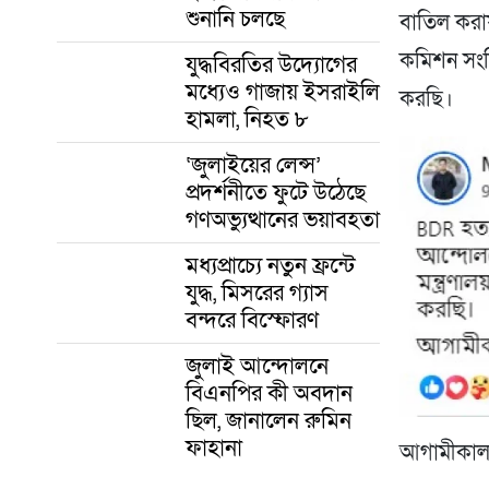
শুনানি চলছে
বাতিল করায়
কমিশন সংশ্
যুদ্ধবিরতির উদ্যোগের
মধ্যেও গাজায় ইসরাইলি
করছি।
হামলা, নিহত ৮
‘জুলাইয়ের লেন্স’
প্রদর্শনীতে ফুটে উঠেছে
গণঅভ্যুত্থানের ভয়াবহতা
মধ্যপ্রাচ্যে নতুন ফ্রন্টে
যুদ্ধ, মিসরের গ্যাস
বন্দরে বিস্ফোরণ
জুলাই আন্দোলনে
বিএনপির কী অবদান
ছিল, জানালেন রুমিন
ফাহানা
আগামীকাল ব