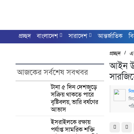
প্রচ্ছদ
বাংলাদেশ
সারাদেশ
আন্তর্জাতিক
ব
প্রচ্ছদ
/
এক
আইন উপ
আজকের সর্বশেষ সবখবর
সারজি
টানা ৫ দিন দেশজুড়ে
নিজ
সক্রিয় থাকতে পারে
ডিস
বৃষ্টিবলয়, ভারি বর্ষণের
পঠ
আভাস
ইসরাইলকে রক্ষায়
পর্যাপ্ত সামরিক শক্তি