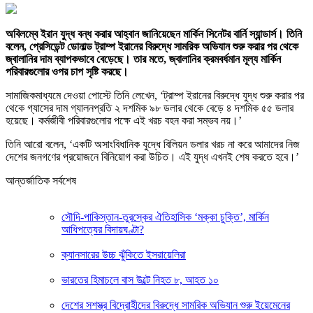
অবিলম্বে ইরান যুদ্ধ বন্ধ করার আহ্বান জানিয়েছেন মার্কিন সিনেটর বার্নি স্যান্ডার্স। তিনি
বলেন, প্রেসিডেন্ট ডোনাল্ড ট্রাম্প ইরানের বিরুদ্ধে সামরিক অভিযান শুরু করার পর থেকে
জ্বালানির দাম ব্যাপকভাবে বেড়েছে। তার মতে, জ্বালানির ক্রমবর্ধমান মূল্য মার্কিন
পরিবারগুলোর ওপর চাপ সৃষ্টি করছে।
সামাজিকমাধ্যমে দেওয়া পোস্টে তিনি লেখেন, ‘ট্রাম্প ইরানের বিরুদ্ধে যুদ্ধ শুরু করার পর
থেকে গ্যাসের দাম গ্যালনপ্রতি ২ দশমিক ৯৮ ডলার থেকে বেড়ে ৪ দশমিক ৫৫ ডলার
হয়েছে। কর্মজীবী ​​পরিবারগুলোর পক্ষে এই খরচ বহন করা সম্ভব নয়।’
তিনি আরো বলেন, ‘একটি অসাংবিধানিক যুদ্ধে বিলিয়ন ডলার খরচ না করে আমাদের নিজ
দেশের জনগণের প্রয়োজনে বিনিয়োগ করা উচিত। এই যুদ্ধ এখনই শেষ করতে হবে।’
আন্তর্জাতিক সর্বশেষ
সৌদি-পাকিস্তান-তুরস্কের ঐতিহাসিক ‘মক্কা চুক্তি’, মার্কিন
আধিপত্যের বিদায়ঘণ্টা?
ক্যানসারের উচ্চ ঝুঁকিতে ইসরায়েলিরা
ভারতের হিমাচলে বাস উল্টে নিহত ৮, আহত ১০
দেশের সশস্ত্র বিদ্রোহীদের বিরুদ্ধে সামরিক অভিযান শুরু ইয়েমেনের