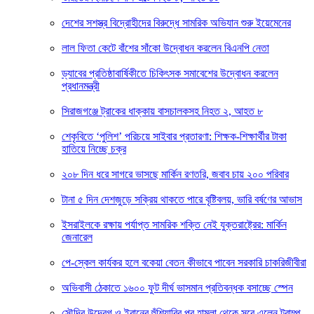
দেশের সশস্ত্র বিদ্রোহীদের বিরুদ্ধে সামরিক অভিযান শুরু ইয়েমেনের
লাল ফিতা কেটে বাঁশের সাঁকো উদ্বোধন করলেন বিএনপি নেতা
ড্যাবের প্রতিষ্ঠাবার্ষিকীতে চিকিৎসক সমাবেশের উদ্বোধন করলেন
প্রধানমন্ত্রী
সিরাজগঞ্জে ট্রাকের ধাক্কায় বাসচালকসহ নিহত ২, আহত ৮
শেকৃবিতে ‘পুলিশ’ পরিচয়ে সাইবার প্রতারণা: শিক্ষক-শিক্ষার্থীর টাকা
হাতিয়ে নিচ্ছে চক্র
২০৮ দিন ধরে সাগরে ভাসছে মার্কিন রণতরি, জবাব চায় ২০০ পরিবার
টানা ৫ দিন দেশজুড়ে সক্রিয় থাকতে পারে বৃষ্টিবলয়, ভারি বর্ষণের আভাস
ইসরাইলকে রক্ষায় পর্যাপ্ত সামরিক শক্তি নেই যুক্তরাষ্ট্রের: মার্কিন
জেনারেল
পে-স্কেল কার্যকর হলে বকেয়া বেতন কীভাবে পাবেন সরকারি চাকরিজীবীরা
অভিবাসী ঠেকাতে ১৬০০ ফুট দীর্ঘ ভাসমান প্রতিবন্ধক বসাচ্ছে স্পেন
সৌদির উদ্বেগ ও ইরানের হুঁশিয়ারির পর হামলা থেকে সরে এলেন ট্রাম্প