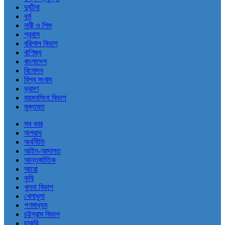
দুর্ঘটনা
ধর্ম
নারী ও শিশু
প্রবাস
বরিশাল বিভাগ
বাণিজ্য
বাংলাদেশ
বিনোদন
বিশ্ব সংবাদ
ভ্রমণ
ময়মনসিংহ বিভাগ
মুক্তমত
সব খবর
অপরাধ
অর্থনীতি
আইন-আদালত
আন্তর্জাতিক
আরো
কৃষি
খুলনা বিভাগ
খেলাধুলা
গণমাধ্যম
চট্টগ্রাম বিভাগ
চাকরি