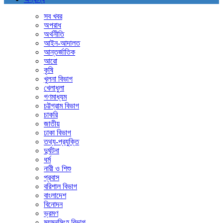
সব খবর
অপরাধ
অর্থনীতি
আইন-আদালত
আন্তর্জাতিক
আরো
কৃষি
খুলনা বিভাগ
খেলাধুলা
গণমাধ্যম
চট্টগ্রাম বিভাগ
চাকরি
জাতীয়
ঢাকা বিভাগ
তথ্য-প্রযুক্তি
দুর্ঘটনা
ধর্ম
নারী ও শিশু
প্রবাস
বরিশাল বিভাগ
বাংলাদেশ
বিনোদন
ভ্রমণ
ময়মনসিংহ বিভাগ