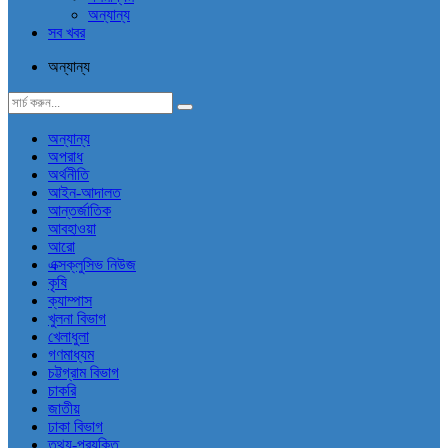
অন্যান্য
সব খবর
অন্যান্য
অন্যান্য
অপরাধ
অর্থনীতি
আইন-আদালত
আন্তর্জাতিক
আবহাওয়া
আরো
এক্সক্লুসিভ নিউজ
কৃষি
ক্যাম্পাস
খুলনা বিভাগ
খেলাধুলা
গণমাধ্যম
চট্টগ্রাম বিভাগ
চাকরি
জাতীয়
ঢাকা বিভাগ
তথ্য-প্রযুক্তি