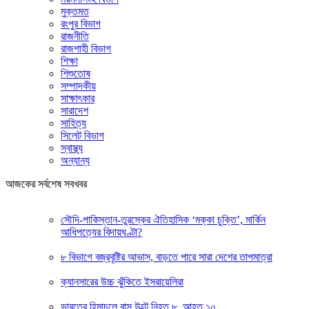
মুক্তমত
রংপুর বিভাগ
রাজনীতি
রাজশাহী বিভাগ
শিক্ষা
শিশুতোষ
সম্পাদকীয়
সাক্ষাৎকার
সারাদেশ
সাহিত্য
সিলেট বিভাগ
স্বাস্থ্য
অন্যান্য
আজকের সর্বশেষ সবখবর
সৌদি-পাকিস্তান-তুরস্কের ঐতিহাসিক ‘মক্কা চুক্তি’, মার্কিন
আধিপত্যের বিদায়ঘণ্টা?
৮ বিভাগে বজ্রবৃষ্টির আভাস, বাড়তে পারে সারা দেশের তাপমাত্রা
ক্যানসারের উচ্চ ঝুঁকিতে ইসরায়েলিরা
ভারতের হিমাচলে বাস উল্টে নিহত ৮, আহত ১০