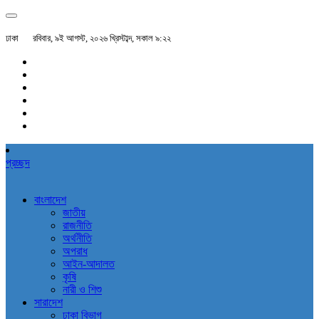
ঢাকা
রবিবার, ৯ই আগস্ট, ২০২৬ খ্রিস্টাব্দ, সকাল ৯:২২
প্রচ্ছদ
বাংলাদেশ
জাতীয়
রাজনীতি
অর্থনীতি
অপরাধ
আইন-আদালত
কৃষি
নারী ও শিশু
সারাদেশ
ঢাকা বিভাগ