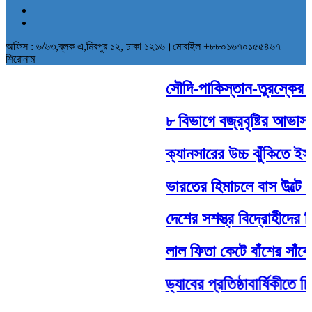
অফিস : ৬/৬৩,ব্লক এ,মিরপুর ১২, ঢাকা ১২১৬।মোবাইল +৮৮০১৬৭০১৫৫৪৬৭
শিরোনাম
সৌদি-পাকিস্তান-তুরস্কের ঐত
৮ বিভাগে বজ্রবৃষ্টির আভাস, 
ক্যানসারের উচ্চ ঝুঁকিতে ইসর
ভারতের হিমাচলে বাস উল্টে 
দেশের সশস্ত্র বিদ্রোহীদের ব
লাল ফিতা কেটে বাঁশের সাঁক
ড্যাবের প্রতিষ্ঠাবার্ষিকীতে 