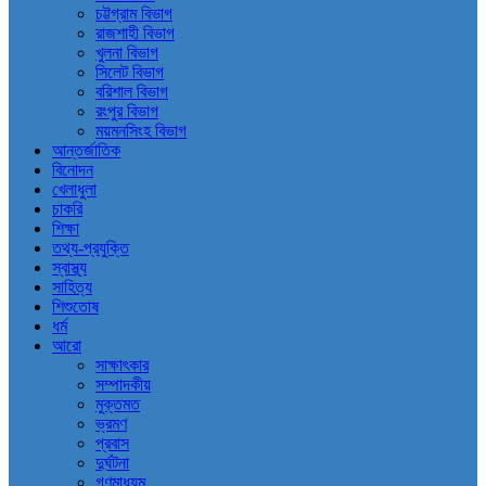
চট্টগ্রাম বিভাগ
রাজশাহী বিভাগ
খুলনা বিভাগ
সিলেট বিভাগ
বরিশাল বিভাগ
রংপুর বিভাগ
ময়মনসিংহ বিভাগ
আন্তর্জাতিক
বিনোদন
খেলাধুলা
চাকরি
শিক্ষা
তথ্য-প্রযুক্তি
স্বাস্থ্য
সাহিত্য
শিশুতোষ
ধর্ম
আরো
সাক্ষাৎকার
সম্পাদকীয়
মুক্তমত
ভ্রমণ
প্রবাস
দুর্ঘটনা
গণমাধ্যম