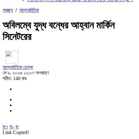
প্রচ্ছদ
/
আন্তর্জাতিক
অবিলম্বে যুদ্ধ বন্ধের আহ্বান মার্কিন
সিনেটরের
আন্তর্জাতিক ডেস্ক
মে ৯, ২০২৬ ১২:০৭ অপরাহ্ণ
পঠিত: 140 বার
ফ+
ফ-
ফ
Link Copied!