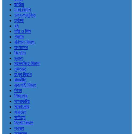
জাতীয়
ঢাকা বিভাগ
তথ্য-প্রযুক্তি
দুর্ঘটনা
ধর্ম
নারী ও শিশু
প্রবাস
বরিশাল বিভাগ
বাংলাদেশ
বিনোদন
ভ্রমণ
ময়মনসিংহ বিভাগ
মুক্তমত
রংপুর বিভাগ
রাজনীতি
রাজশাহী বিভাগ
শিক্ষা
শিশুতোষ
সম্পাদকীয়
সাক্ষাৎকার
সারাদেশ
সাহিত্য
সিলেট বিভাগ
স্বাস্থ্য
অন্যান্য