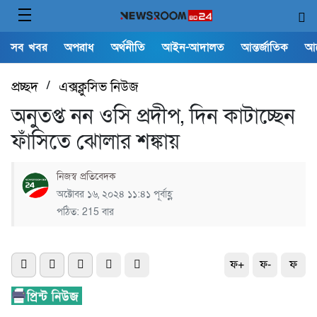
সব খবর
অপরাধ
অর্থনীতি
আইন-আদালত
আন্তর্জাতিক
আ
প্রচ্ছদ
/
এক্সক্লুসিভ নিউজ
অনুতপ্ত নন ওসি প্রদীপ, দিন কাটাচ্ছেন
ফাঁসিতে ঝোলার শঙ্কায়
নিজস্ব প্রতিবেদক
অক্টোবর ১৬, ২০২৪ ১১:৪১ পূর্বাহ্ণ
পঠিত: 215 বার
ফ+
ফ-
ফ