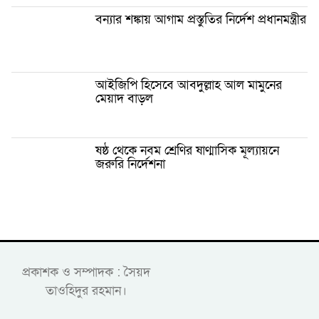
বন্যার শঙ্কায় আগাম প্রস্তুতির নির্দেশ প্রধানমন্ত্রীর
আইজিপি হিসেবে আবদুল্লাহ আল মামুনের
মেয়াদ বাড়ল
ষষ্ঠ থেকে নবম শ্রেণির ষাণ্মাসিক মূল্যায়নে
জরুরি নির্দেশনা
প্রকাশক ও সম্পাদক : সৈয়দ
তাওহিদুর রহমান।