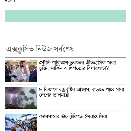
এক্সক্লুসিভ নিউজ সর্বশেষ
সৌদি-পাকিস্তান-তুরস্কের ঐতিহাসিক ‘মক্কা
চুক্তি’, মার্কিন আধিপত্যের বিদায়ঘণ্টা?
৮ বিভাগে বজ্রবৃষ্টির আভাস, বাড়তে পারে সারা
দেশের তাপমাত্রা
ক্যানসারের উচ্চ ঝুঁকিতে ইসরায়েলিরা