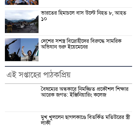
ভারতের হিমাচলে বাস উল্টে নিহত ৮, আহত
১০
দেশের সশস্ত্র বিদ্রোহীদের বিরুদ্ধে সামরিক
অভিযান শুরু ইয়েমেনের
এই সপ্তাহের পাঠকপ্রিয়
বৈষম্যের অন্ধকারে নিমজ্জিত প্রকৌশল শিক্ষার
আরেক জগত: ইঞ্জিনিয়ারিং কলেজ
মুখ খুললেন ছাগলকাণ্ডে বিতর্কিত মতিউরের স্ত্রী
লাকী